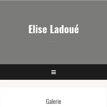
Skip
to
content
Elise Ladoué
Galerie