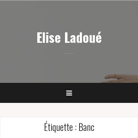
Skip
to
content
Elise Ladoué
Étiquette :
Banc