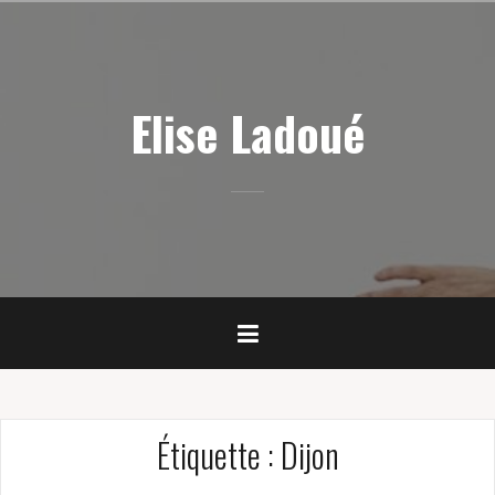
Skip
to
content
Elise Ladoué
Étiquette :
Dijon