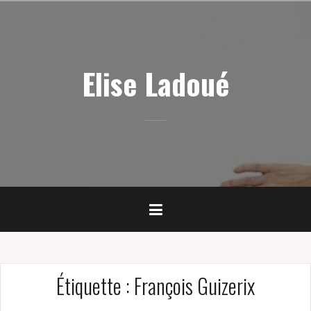
Skip
to
content
Elise Ladoué
Étiquette :
François Guizerix