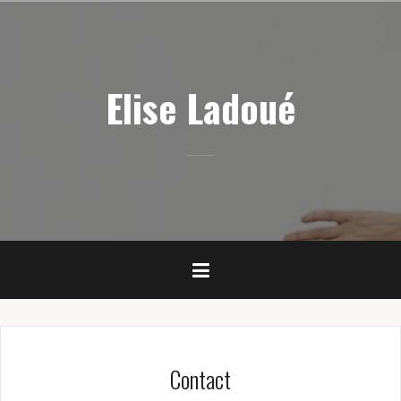
Skip
to
content
Elise Ladoué
Contact