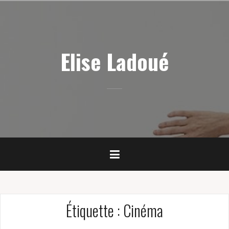
Skip
to
content
Elise Ladoué
Étiquette :
Cinéma