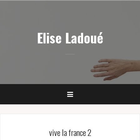
Skip
to
content
Elise Ladoué
vive la france 2