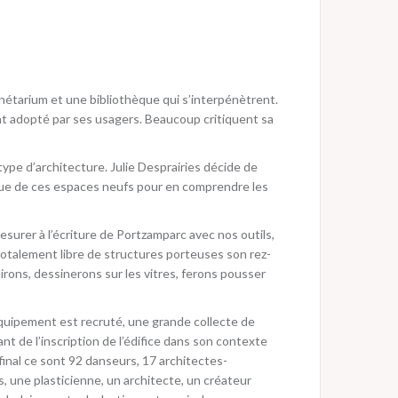
nétarium et une bibliothèque qui s’interpénètrent.
t adopté par ses usagers. Beaucoup critiquent sa
 type d’architecture. Julie Desprairies décide de
ique de ces espaces neufs pour en comprendre les
mesurer à l’écriture de Portzamparc avec nos outils,
totalement libre de structures porteuses son rez-
rons, dessinerons sur les vitres, ferons pousser
quipement est recruté, une grande collecte de
t de l’inscription de l’édifice dans son contexte
final ce sont 92 danseurs, 17 architectes-
, une plasticienne, un architecte, un créateur