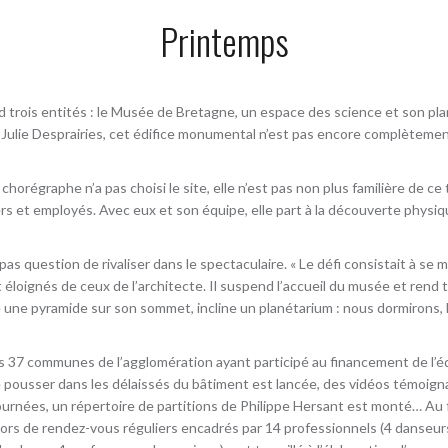
Printemps
trois entités : le Musée de Bretagne, un espace des science et son pla
ulie Desprairies, cet édifice monumental n’est pas encore complètemen
chorégraphe n’a pas choisi le site, elle n’est pas non plus familière de ce
gers et employés. Avec eux et son équipe, elle part à la découverte phys
as question de rivaliser dans le spectaculaire. « Le défi consistait à se 
loignés de ceux de l’architecte. Il suspend l’accueil du musée et rend 
une pyramide sur son sommet, incline un planétarium : nous dormirons, li
s 37 communes de l’agglomération ayant participé au financement de l’é
e pousser dans les délaissés du bâtiment est lancée, des vidéos témoignan
 tournées, un répertoire de partitions de Philippe Hersant est monté… Au 
 lors de rendez-vous réguliers encadrés par 14 professionnels (4 danseurs