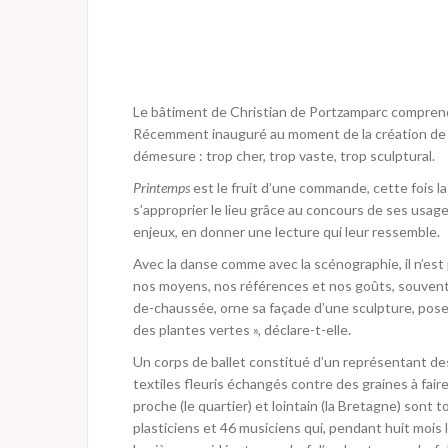
Le bâtiment de Christian de Portzamparc comprend 
Récemment inauguré au moment de la création de J
démesure : trop cher, trop vaste, trop sculptural.
Printemps
est le fruit d’une commande, cette fois la 
s’approprier le lieu grâce au concours de ses usa
enjeux, en donner une lecture qui leur ressemble.
Avec la danse comme avec la scénographie, il n’est p
nos moyens, nos références et nos goûts, souvent é
de-chaussée, orne sa façade d’une sculpture, pose 
des plantes vertes », déclare-t-elle.
Un corps de ballet constitué d’un représentant de
textiles fleuris échangés contre des graines à fair
proche (le quartier) et lointain (la Bretagne) sont
plasticiens et 46 musiciens qui, pendant huit mois