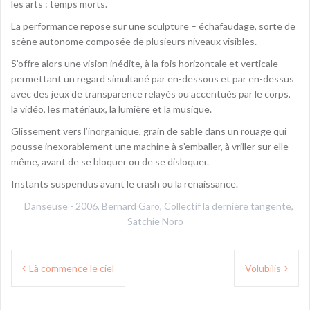
les arts : temps morts.
La performance repose sur une sculpture – échafaudage, sorte de
scène autonome composée de plusieurs niveaux visibles.
S’offre alors une vision inédite, à la fois horizontale et verticale
permettant un regard simultané par en-dessous et par en-dessus
avec des jeux de transparence relayés ou accentués par le corps,
la vidéo, les matériaux, la lumière et la musique.
Glissement vers l’inorganique, grain de sable dans un rouage qui
pousse inexorablement une machine à s’emballer, à vriller sur elle-
même, avant de se bloquer ou de se disloquer.
Instants suspendus avant le crash ou la renaissance.
Danseuse
-
2006
,
Bernard Garo
,
Collectif la dernière tangente
,
Satchie Noro
Navigation
Là commence le ciel
Volubilis
de
l’article