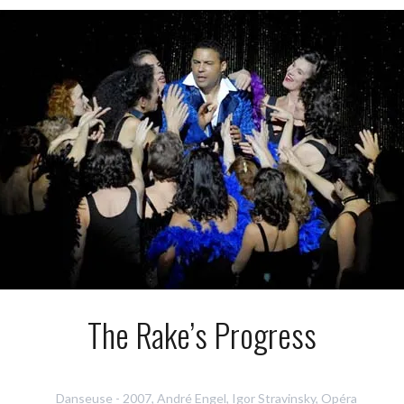
The Rake’s Progress
Danseuse
-
2007
,
André Engel
,
Igor Stravinsky
,
Opéra